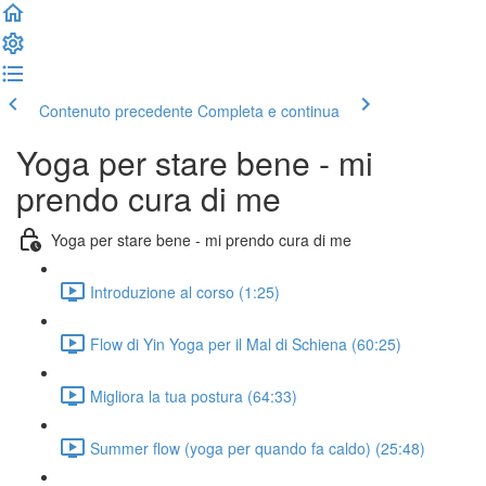
Contenuto precedente
Completa e continua
Yoga per stare bene - mi
prendo cura di me
Yoga per stare bene - mi prendo cura di me
Introduzione al corso (1:25)
Flow di Yin Yoga per il Mal di Schiena (60:25)
Migliora la tua postura (64:33)
Summer flow (yoga per quando fa caldo) (25:48)