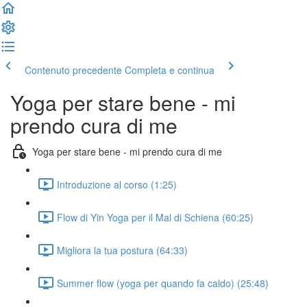
Contenuto precedente
Completa e continua
Yoga per stare bene - mi
prendo cura di me
Yoga per stare bene - mi prendo cura di me
Introduzione al corso (1:25)
Flow di Yin Yoga per il Mal di Schiena (60:25)
Migliora la tua postura (64:33)
Summer flow (yoga per quando fa caldo) (25:48)