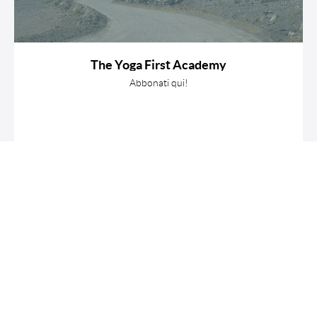
The Yoga First Academy
Abbonati qui!
€27/mese
28 Bundle
“Ho seguito il corso di yoga di Silvia e ne sono rimasta
entusiasta.